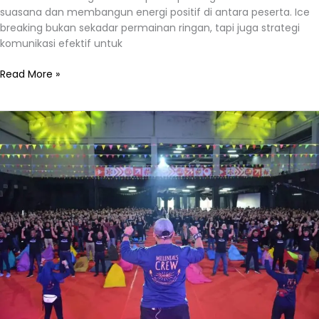
suasana dan membangun energi positif di antara peserta. Ice
breaking bukan sekadar permainan ringan, tapi juga strategi
komunikasi efektif untuk
Read More »
Ice
Breaking:
Cara
Efektif
Mencairkan
Suasana
dan
Membangun
Keakraban
di
Setiap
Acara