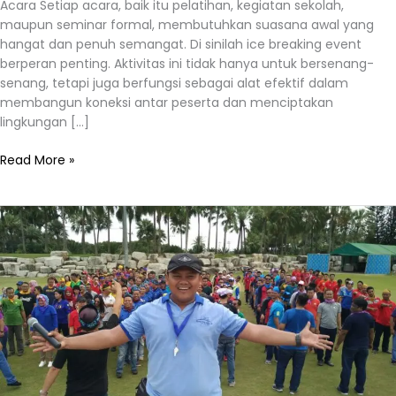
Acara Setiap acara, baik itu pelatihan, kegiatan sekolah,
maupun seminar formal, membutuhkan suasana awal yang
hangat dan penuh semangat. Di sinilah ice breaking event
berperan penting. Aktivitas ini tidak hanya untuk bersenang-
senang, tetapi juga berfungsi sebagai alat efektif dalam
membangun koneksi antar peserta dan menciptakan
lingkungan […]
Read More »
Ice
Breaking
Acara:
Cara
Membangun
Suasana
Seru
dan
Produktif
di