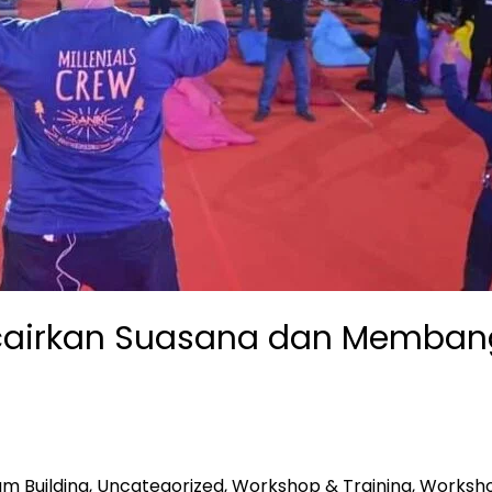
encairkan Suasana dan Memban
m Building
,
Uncategorized
,
Workshop & Training
,
Worksho