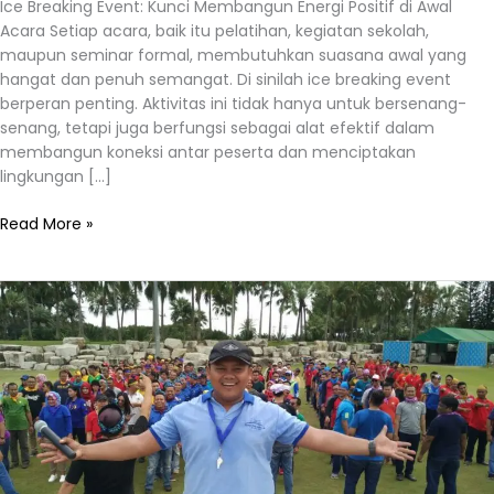
Ice Breaking Event: Kunci Membangun Energi Positif di Awal
Acara Setiap acara, baik itu pelatihan, kegiatan sekolah,
maupun seminar formal, membutuhkan suasana awal yang
hangat dan penuh semangat. Di sinilah ice breaking event
berperan penting. Aktivitas ini tidak hanya untuk bersenang-
senang, tetapi juga berfungsi sebagai alat efektif dalam
membangun koneksi antar peserta dan menciptakan
lingkungan […]
Read More »
Ice
Breaking
Acara:
Cara
Membangun
Suasana
Seru
dan
Produktif