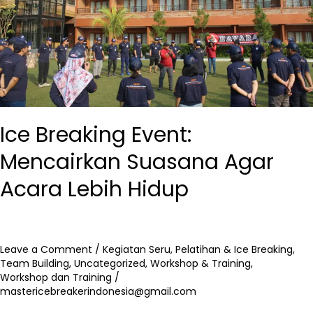
Lebih
Hidup
Ice Breaking Event:
Mencairkan Suasana Agar
Acara Lebih Hidup
Leave a Comment
/
Kegiatan Seru
,
Pelatihan & Ice Breaking
,
Team Building
,
Uncategorized
,
Workshop & Training
,
Workshop dan Training
/
mastericebreakerindonesia@gmail.com