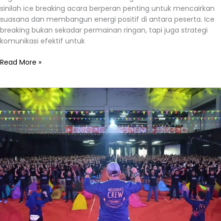
sinilah ice breaking acara berperan penting untuk mencairkan
suasana dan membangun energi positif di antara peserta. Ice
breaking bukan sekadar permainan ringan, tapi juga strategi
komunikasi efektif untuk
Read More »
Ice
Breaking:
Cara
Efektif
Mencairkan
Suasana
dan
Membangun
Keakraban
di
Setiap
Acara