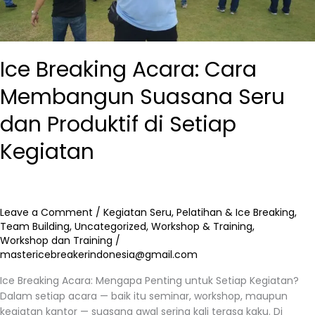
di
Setiap
Kegiatan
Ice Breaking Acara: Cara
Membangun Suasana Seru
dan Produktif di Setiap
Kegiatan
Leave a Comment
/
Kegiatan Seru
,
Pelatihan & Ice Breaking
,
Team Building
,
Uncategorized
,
Workshop & Training
,
Workshop dan Training
/
mastericebreakerindonesia@gmail.com
Ice Breaking Acara: Mengapa Penting untuk Setiap Kegiatan?
Dalam setiap acara — baik itu seminar, workshop, maupun
kegiatan kantor — suasana awal sering kali terasa kaku. Di