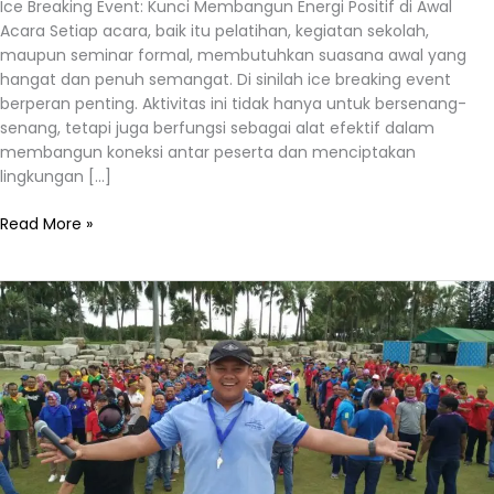
Ice Breaking Event: Kunci Membangun Energi Positif di Awal
Acara Setiap acara, baik itu pelatihan, kegiatan sekolah,
maupun seminar formal, membutuhkan suasana awal yang
hangat dan penuh semangat. Di sinilah ice breaking event
berperan penting. Aktivitas ini tidak hanya untuk bersenang-
senang, tetapi juga berfungsi sebagai alat efektif dalam
membangun koneksi antar peserta dan menciptakan
lingkungan […]
Read More »
Ice
Breaking
Acara:
Cara
Membangun
Suasana
Seru
dan
Produktif