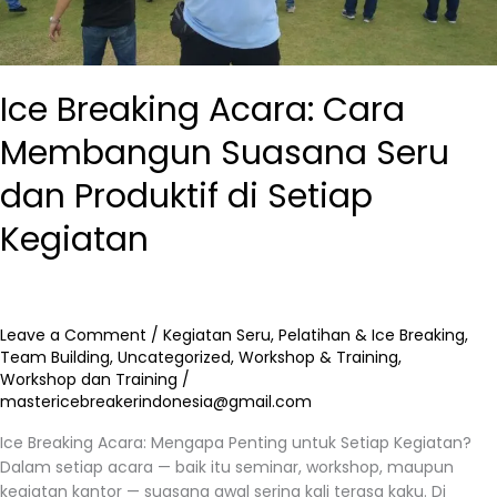
di
Setiap
Kegiatan
Ice Breaking Acara: Cara
Membangun Suasana Seru
dan Produktif di Setiap
Kegiatan
Leave a Comment
/
Kegiatan Seru
,
Pelatihan & Ice Breaking
,
Team Building
,
Uncategorized
,
Workshop & Training
,
Workshop dan Training
/
mastericebreakerindonesia@gmail.com
Ice Breaking Acara: Mengapa Penting untuk Setiap Kegiatan?
Dalam setiap acara — baik itu seminar, workshop, maupun
kegiatan kantor — suasana awal sering kali terasa kaku. Di