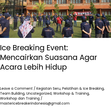
Lebih
Hidup
Ice Breaking Event:
Mencairkan Suasana Agar
Acara Lebih Hidup
Leave a Comment
/
Kegiatan Seru
,
Pelatihan & Ice Breaking
,
Team Building
,
Uncategorized
,
Workshop & Training
,
Workshop dan Training
/
mastericebreakerindonesia@gmail.com