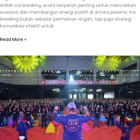
sinilah ice breaking acara berperan penting untuk mencairkan
suasana dan membangun energi positif di antara peserta. Ice
breaking bukan sekadar permainan ringan, tapi juga strategi
komunikasi efektif untuk
Read More »
Ice
Breaking:
Cara
Efektif
Mencairkan
Suasana
dan
Membangun
Keakraban
di
Setiap
Acara